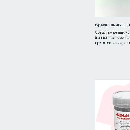
614065, г. Пермь, ул. 3-я Теплопроводная
БрызнОФФ-ОП
Пн. – Пт.: с 9:00 до 18:00
Средство дезинфи
(концентрат эмульс
приготовления раст
©2025. Санвет+
Политика 