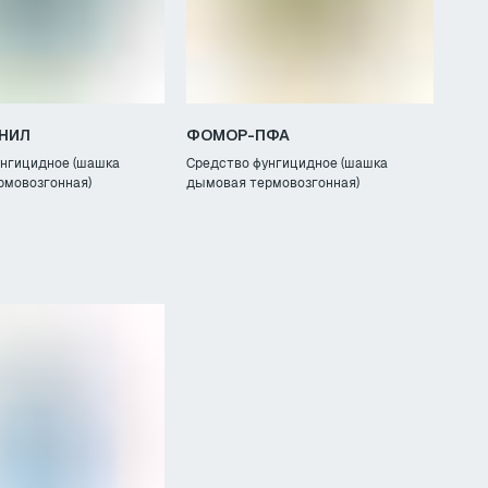
НИЛ
ФОМОР-ПФА
унгицидное (шашка
Средство фунгицидное (шашка
рмовозгонная)
дымовая термовозгонная)
x.ru