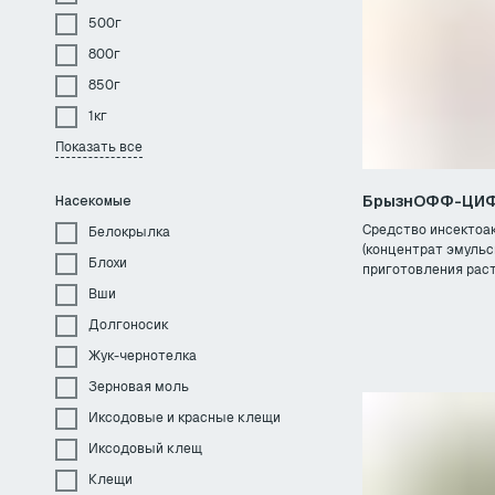
500г
800г
850г
1кг
Показать все
БрызнОФФ-ЦИ
Насекомые
Средство инсектоа
Белокрылка
(концентрат эмульс
Блохи
приготовления раст
Вши
Долгоносик
Жук-чернотелка
Зерновая моль
Иксодовые и красные клещи
Иксодовый клещ
Клещи