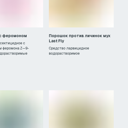
 с феромоном
Порошок против личинок мух
Last Fly
сектицидное с
м феромона Z—9-
Средство ларвицидное
водорастворимые
водорастворимое