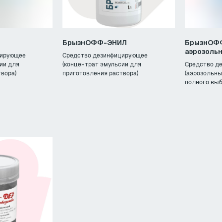
П
БрызнОФФ-ЭНИЛ
БрызнОФФ
аэрозоль
цирующее
Средство дезинфицирующее
ии для
(концентрат эмульсии для
Средство д
вора)
приготовления раствора)
(аэрозольны
конфиденциальности
Создание сайта —
студи
полного выб