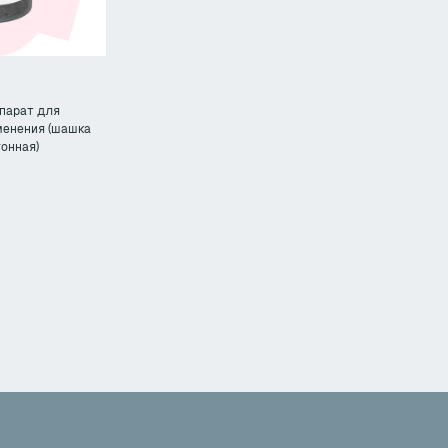
парат для
менения (шашка
онная)