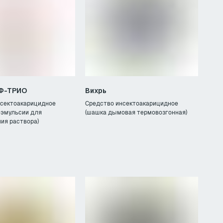
Ф-ТРИО
Вихрь
нсектоакарицидное
Средство инсектоакарицидное
 эмульсии для
(шашка дымовая термовозгонная)
ия раствора)