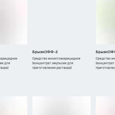
БрызнОФФ-2
БрызнОФ
карицидное
Средство инсектоакарицидное
Средство и
ии для
(концентрат эмульсии для
(концентрат
вора)
приготовления раствора)
приготовлен