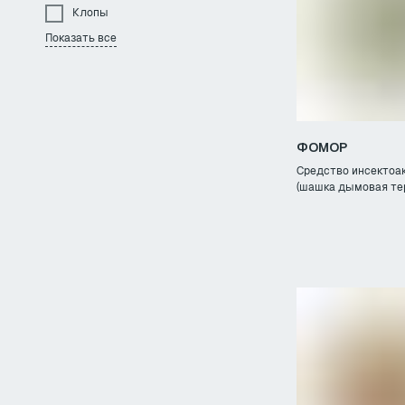
Клопы
Показать все
ФОМОР
Средство инсектоа
(шашка дымовая те