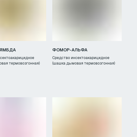
ЯМБДА
ФОМОР-АЛЬФА
нсектоакарицидное
Средство инсектоакарицидное
овая термовозгонная)
(шашка дымовая термовозгонная)