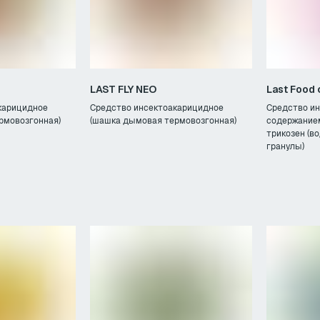
LAST FLY NEO
Last Food
карицидное
Средство инсектоакарицидное
Средство ин
рмовозгонная)
(шашка дымовая термовозгонная)
содержание
трикозен (
гранулы)