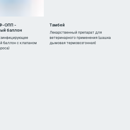
-ОПП -
Тамбей
ный баллон
Лекарственный препарат для
езинфицирующее
ветеринарного применения (шашка
й баллон с клапаном
дымовая термовозгонная)
я 2MARS
роса)