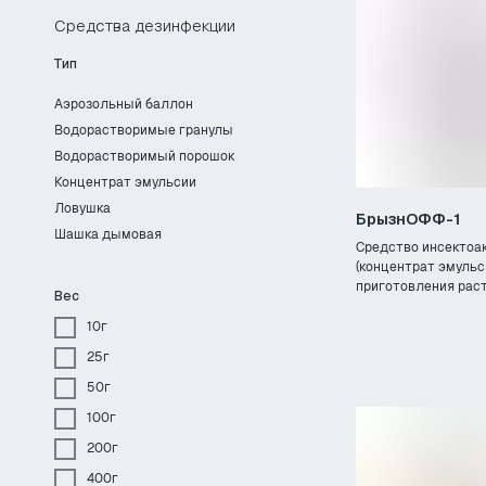
Средства дезинфекции
Тип
Аэрозольный баллон
Водорастворимые гранулы
Водорастворимый порошок
Концентрат эмульсии
Ловушка
БрызнОФФ-1
Шашка дымовая
Средство инсектоа
(концентрат эмульс
приготовления раст
Вес
10г
25г
50г
100г
200г
400г