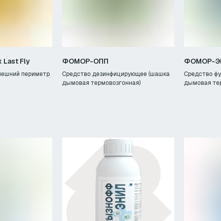
Last Fly
ФОМОР-ОПП
ФОМОР-Э
внешний периметр
Средство дезинфицирующее (шашка
Средство ф
дымовая термовозгонная)
дымовая те
Телефон 2
Напишите нам
2) 236-12-33
sanvetpreparat@yande