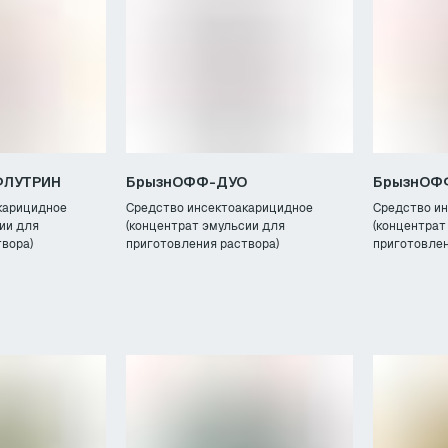
ФЛУТРИН
БрызнОФФ-ДУО
БрызнОФ
карицидное
Средство инсектоакарицидное
Средство и
ии для
(концентрат эмульсии для
(концентрат
вора)
приготовления раствора)
приготовлен