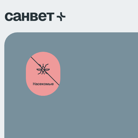
LAST FLY
Средство инсектоакарицидное (шашка