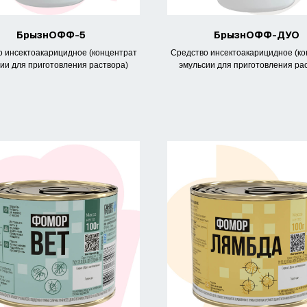
БрызнОФФ-5
БрызнОФФ-ДУО
 инсектоакарицидное (концентрат
Средство инсектоакарицидное (к
ии для приготовления раствора)
эмульсии для приготовления ра