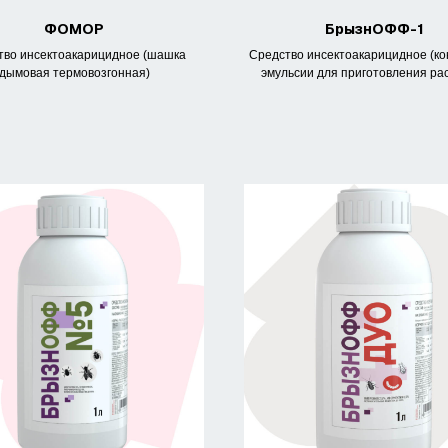
ФОМОР
БрызнОФФ-1
тво инсектоакарицидное (шашка
Средство инсектоакарицидное (к
дымовая термовозгонная)
эмульсии для приготовления ра