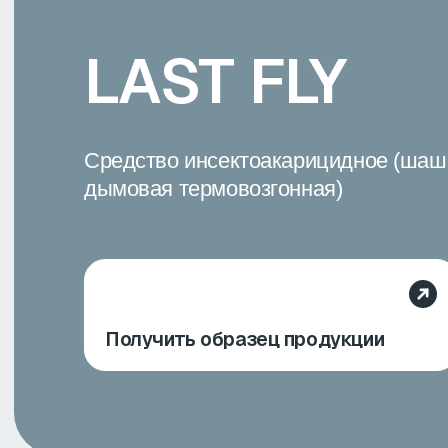
дымовая термовозгонная)
Получить образец продукции
Действующее вещество:
циперметрин - 3%, фипронил - 3%