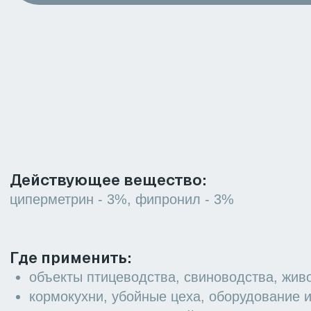
Где применить:
объекты птицеводства, свиноводства, животноводства
кормокухни, убойные цеха, оборудование и инвентарь
транспорт, используемый на производстве (кормовозы и проч
другие объекты ветеринарного назначения
Преимущества:
эффективность против более 100 видов насекомых
минимизация ручного труда
медленное развитие резистентности, можно применять с
другими инсектицидами
экспозиция от 2 часов
Выпускаемые фасовки:
50 г, 100 г, 200 г
Срок годности:
3 года