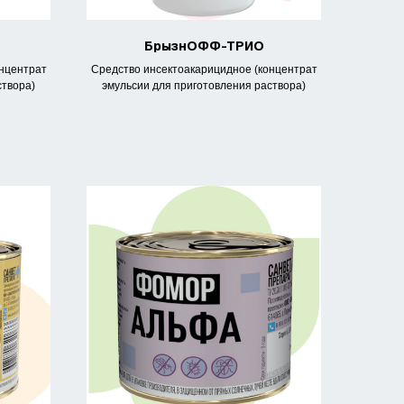
БрызнОФФ-ТРИО
онцентрат
Средство инсектоакарицидное (концентрат
створа)
эмульсии для приготовления раствора)