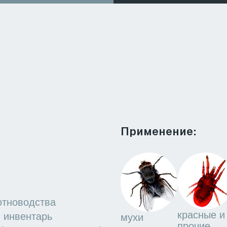
красные и
оводы
осы
комары
мухи
прочие
ие)
клещи
клопы
тараканы
прочие
крылатые и
бескрылые
насекомые
Нормы расхода: