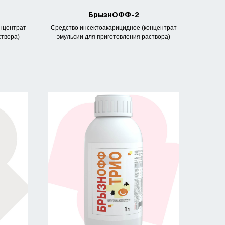
БрызнОФФ-2
онцентрат
Средство инсектоакарицидное (концентрат
створа)
эмульсии для приготовления раствора)